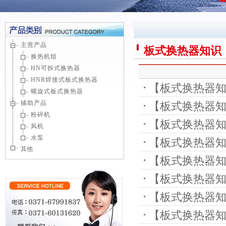
主营产品
板式换热器知识
换热机组
HN可拆式换热器
HNR焊接式板式换热器
【
板式换热器
螺旋式板式换热器
辅助产品
【
板式换热器
粉碎机
【
板式换热器
风机
水泵
【
板式换热器
其他
【
板式换热器
【
板式换热器
型？
【
板式换热器
要注意哪些？
【
板式换热器
器产品