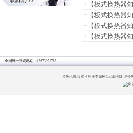
【
板式换热器
用
【
板式换热器
【
板式换热器
发生腐蚀
【
板式换热器
决对策
面下功夫
全国统一咨询电话：13673991788
换热机组,板式换热器专题网站由郑州汇能传
豫公