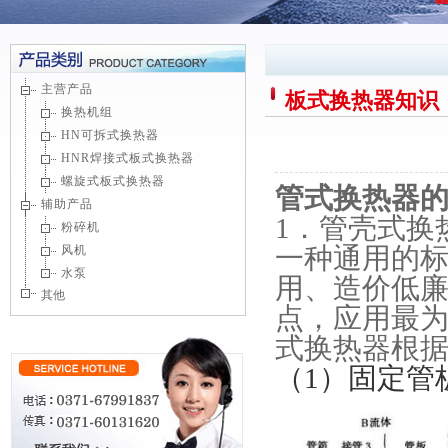
主营产品
板式换热器知识
换热机组
HN可拆式换热器
HNR焊接式板式换热器
螺旋式板式换热器
管式换热器
辅助产品
1．管壳式换
粉碎机
一种通用的
风机
水泵
用、造价低
其他
点，应用最
式换热器根
（1）固定管