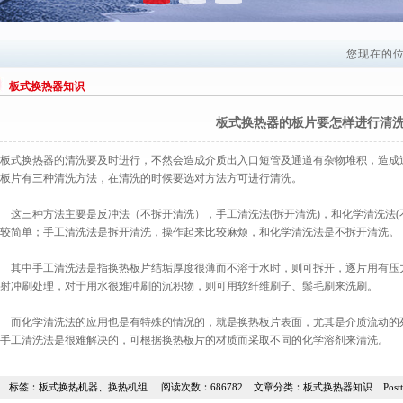
您现在的
板式换热器知识
板式换热器的板片要怎样进行清
板式换热器的清洗要及时进行，不然会造成介质出入口短管及通道有杂物堆积，造成
板片有三种清洗方法，在清洗的时候要选对方法方可进行清洗。
这三种方法主要是反冲法（不拆开清洗），手工清洗法(拆开清洗)，和化学清洗法(
较简单；手工清洗法是拆开清洗，操作起来比较麻烦，和化学清洗法是不拆开清洗。
其中手工清洗法是指换热板片结垢厚度很薄而不溶于水时，则可拆开，逐片用有压力的水(
射冲刷处理，对于用水很难冲刷的沉积物，则可用软纤维刷子、鬃毛刷来洗刷。
而化学清洗法的应用也是有特殊的情况的，就是换热板片表面，尤其是介质流动的
手工清洗法是很难解决的，可根据换热板片的材质而采取不同的化学溶剂来清洗。
标签：
板式换热机器、换热机组
阅读次数：686782 文章分类：
板式换热器知识
Postti