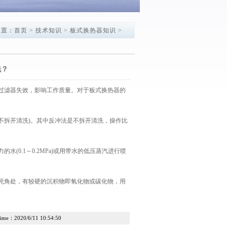
位置：
首页
>
技术知识
>
板式换热器知识
>
洗？
过滤器失效，影响工作质量。对于板式换热器的
不拆开清洗)。其中反冲法是不拆开清洗，操作比
0.1～0.2MPa)或用带水的低压蒸汽进行喷
死角处，有较硬的沉积物即氧化物或碳化物，用
me：2020/6/11 10:54:50