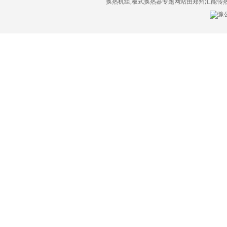
换热机组,板式换热器专题网站由郑州汇能传
豫公