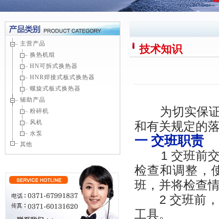
主营产品
技术知识
换热机组
HN可拆式换热器
HNR焊接式板式换热器
螺旋式板式换热器
辅助产品
为切实保证
粉碎机
风机
和有关规定的
水泵
一 交班职责
其他
1 交班前
检查和调整，
班，并将检查
2 交班前，
工具。